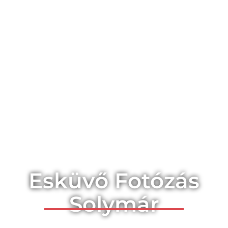
Esküvő Fotózás
Solymár